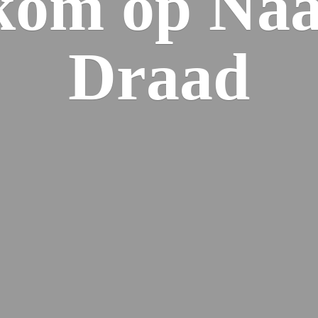
kom op Naa
Draad