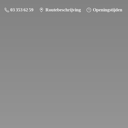
03 353 62 59
Routebeschrijving
Openingstijden