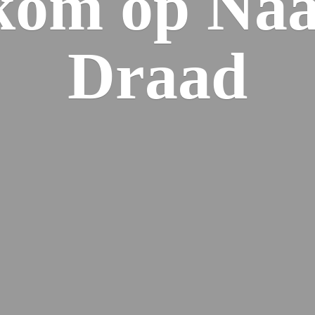
kom op Naa
Draad