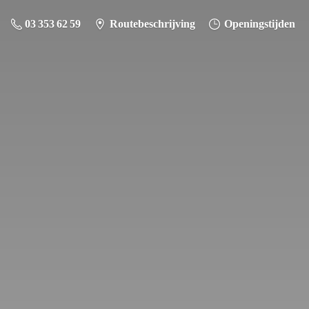
03 353 62 59
Routebeschrijving
Openingstijden