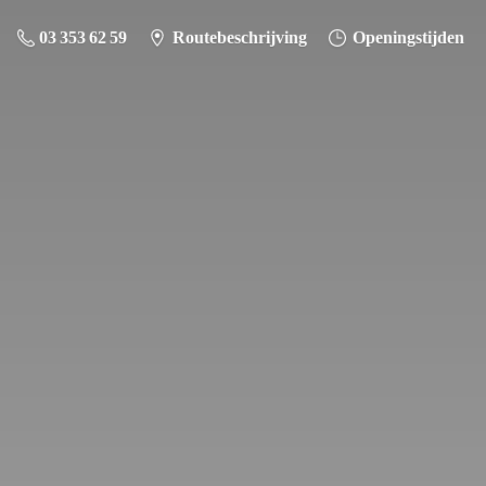
03 353 62 59
Routebeschrijving
Openingstijden