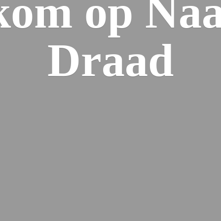
kom op Naa
Draad