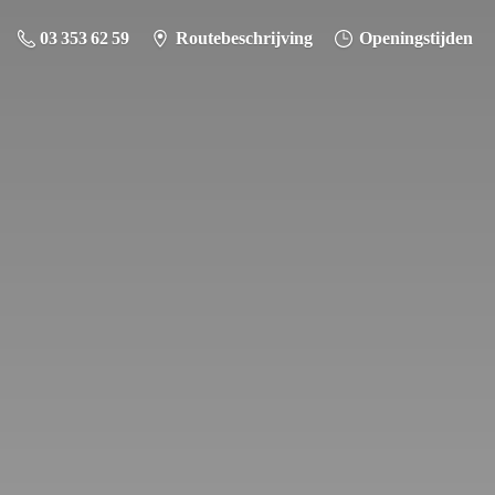
03 353 62 59
Routebeschrijving
Openingstijden