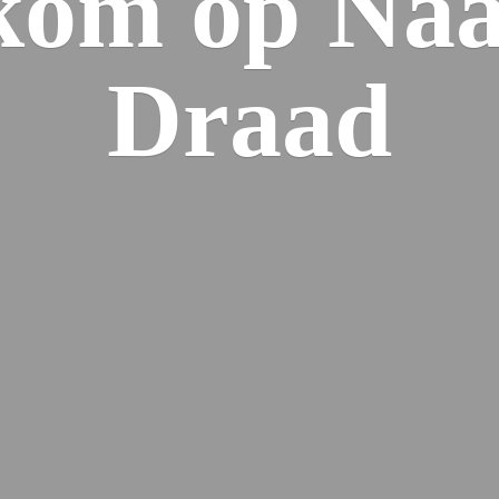
kom op Naa
Draad