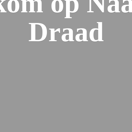
kom op Naa
Draad