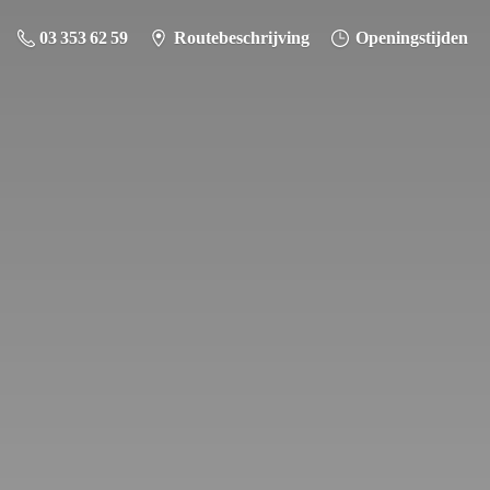
03 353 62 59
Routebeschrijving
Openingstijden