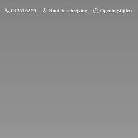
03 353 62 59
Routebeschrijving
Openingstijden