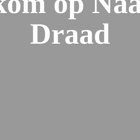
kom op Naa
Draad