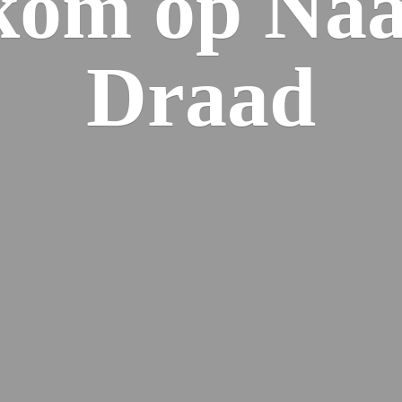
kom op Naa
Draad