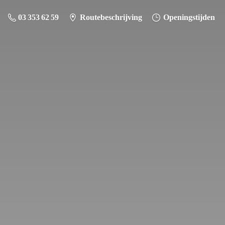
03 353 62 59
Routebeschrijving
Openingstijden