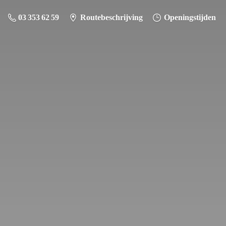
03 353 62 59
Routebeschrijving
Openingstijden