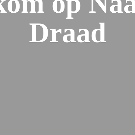
kom op Naa
Draad