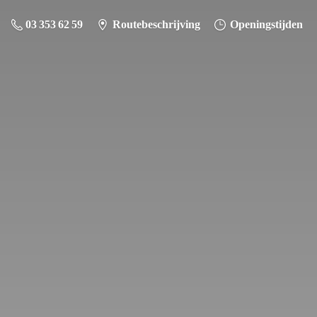
03 353 62 59
Routebeschrijving
Openingstijden