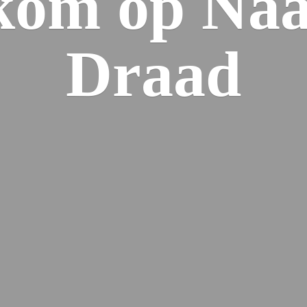
kom op Naa
Draad