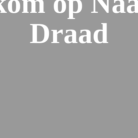
kom op Naa
Draad