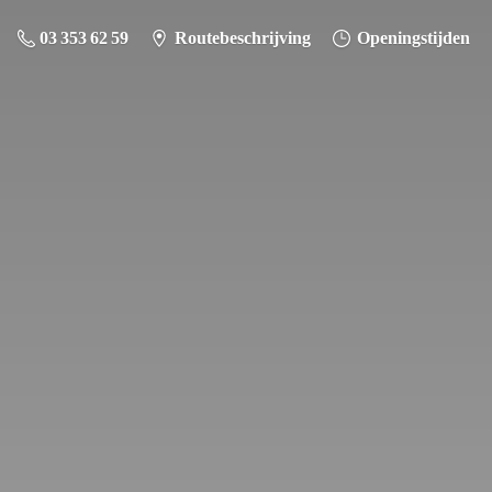
03 353 62 59
Routebeschrijving
Openingstijden