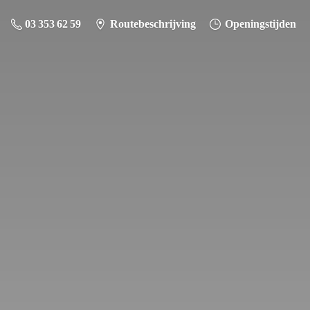
03 353 62 59
Routebeschrijving
Openingstijden