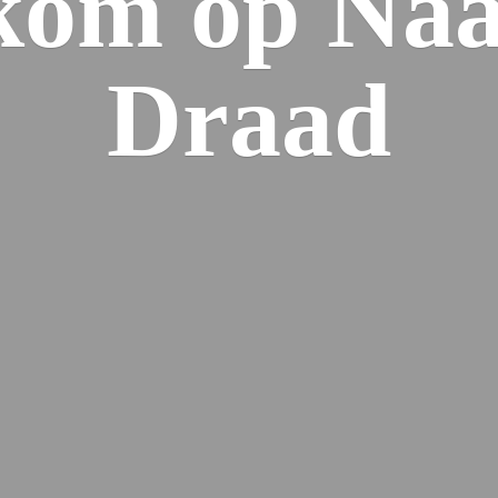
kom op Naa
Draad