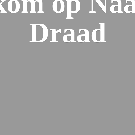
kom op Naa
Draad