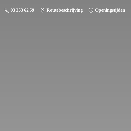
03 353 62 59
Routebeschrijving
Openingstijden