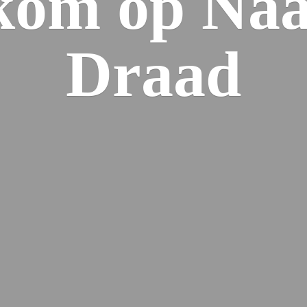
kom op Naa
Draad