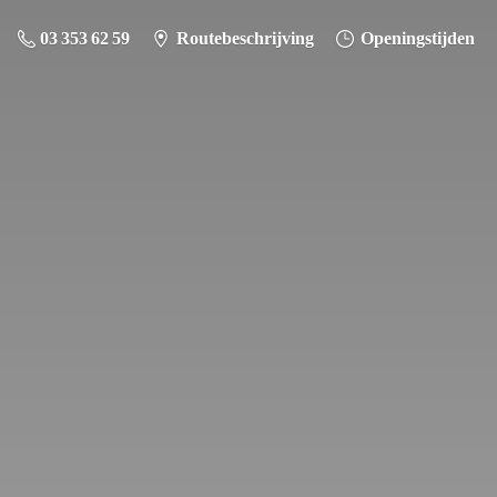
03 353 62 59
Routebeschrijving
Openingstijden