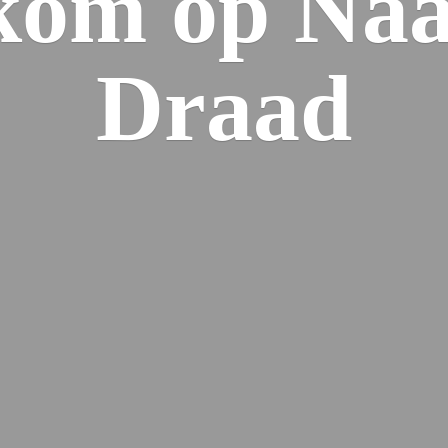
kom op Naa
Draad