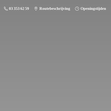
03 353 62 59
Routebeschrijving
Openingstijden