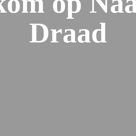
kom op Naa
Draad