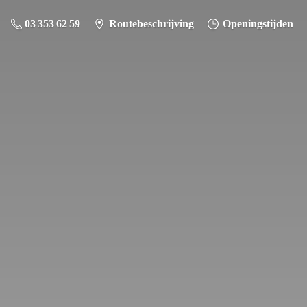
03 353 62 59
Routebeschrijving
Openingstijden