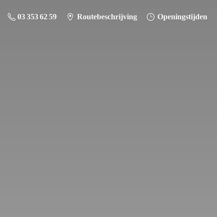
03 353 62 59
Routebeschrijving
Openingstijden