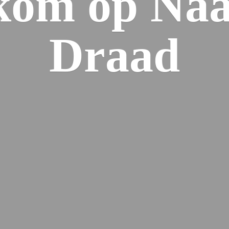
kom op Naa
Draad