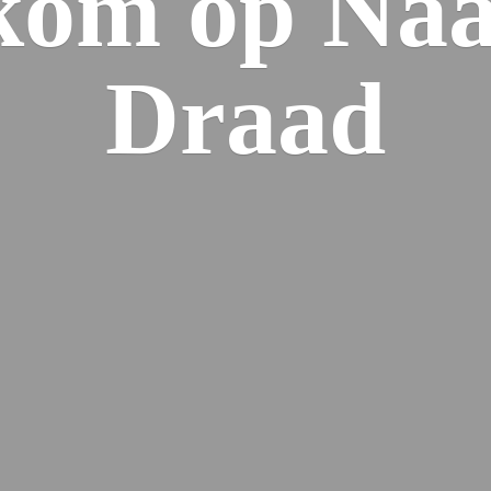
kom op Naa
Draad