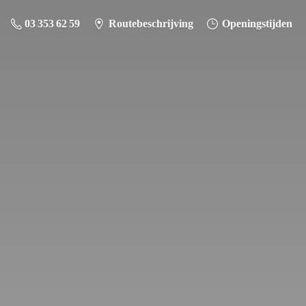
03 353 62 59
Routebeschrijving
Openingstijden