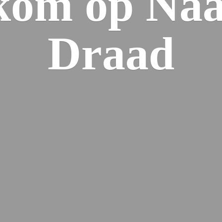
kom op Naa
Draad