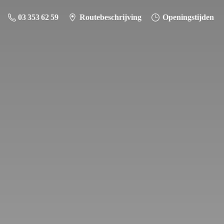
03 353 62 59
Routebeschrijving
Openingstijden