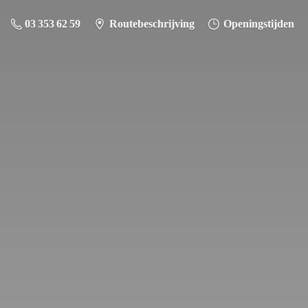
03 353 62 59
Routebeschrijving
Openingstijden