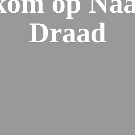
kom op Naa
Draad