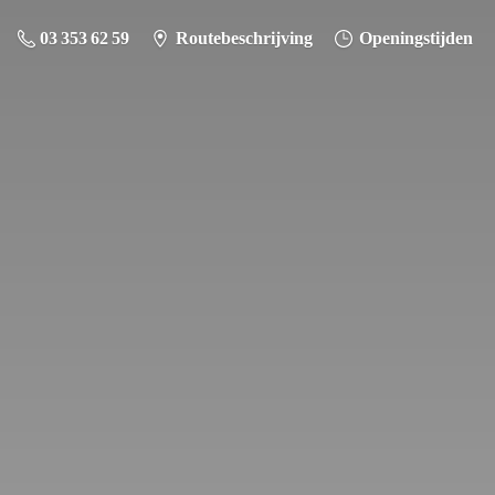
03 353 62 59
Routebeschrijving
Openingstijden