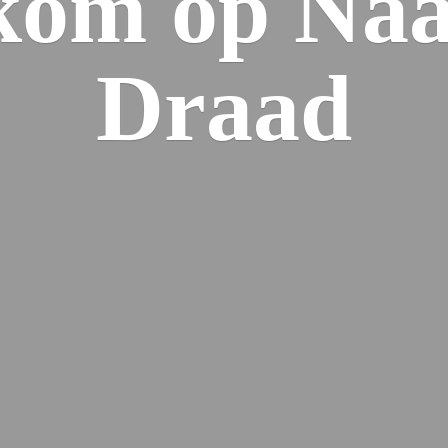
kom op Naa
Draad