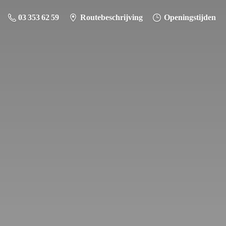
03 353 62 59
Routebeschrijving
Openingstijden