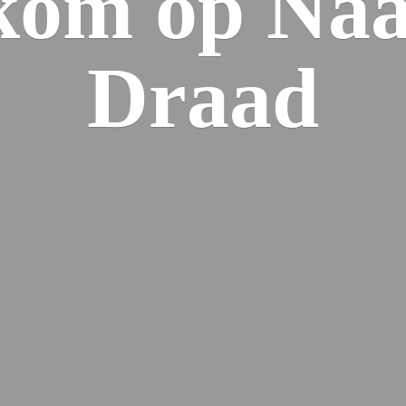
kom op Naa
Draad