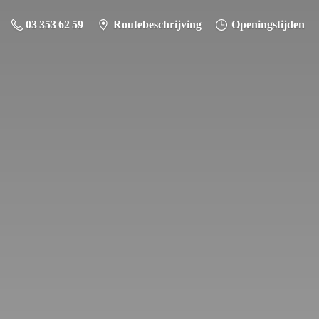
03 353 62 59
Routebeschrijving
Openingstijden