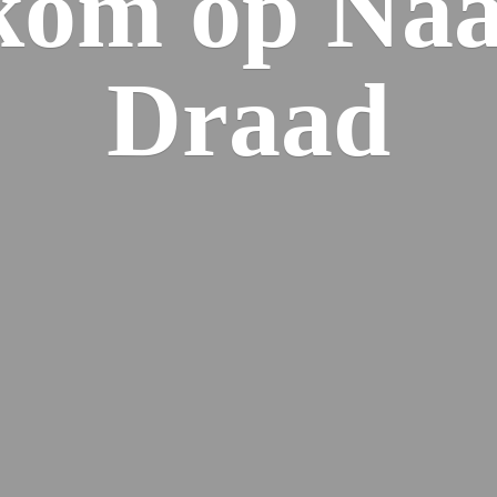
kom op Naa
Draad