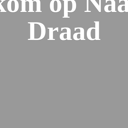
kom op Naa
Draad