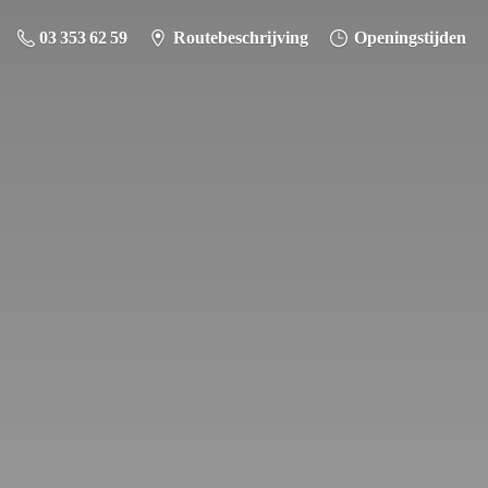
03 353 62 59
Routebeschrijving
Openingstijden