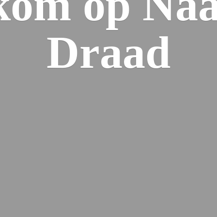
kom op Naa
Draad