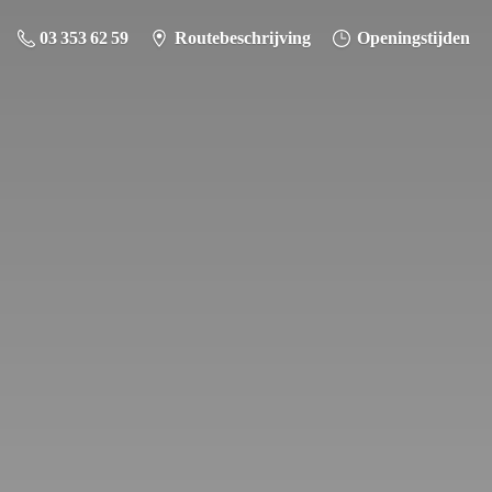
03 353 62 59
Routebeschrijving
Openingstijden