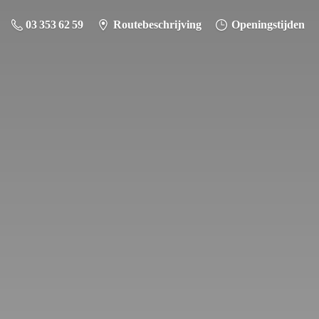
03 353 62 59
Routebeschrijving
Openingstijden