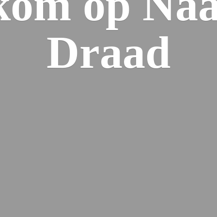
kom op Naa
Draad