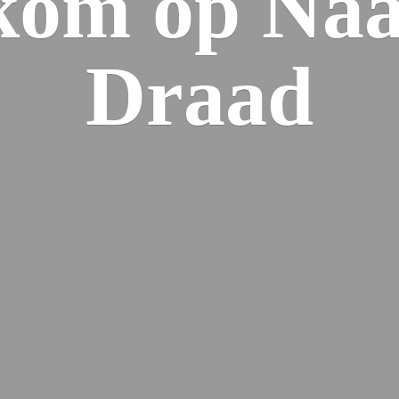
kom op Naa
Draad