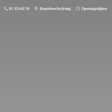
03 353 62 59
Routebeschrijving
Openingstijden