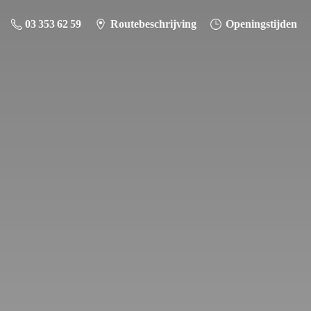
03 353 62 59
Routebeschrijving
Openingstijden