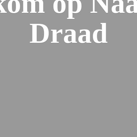
kom op Naa
Draad