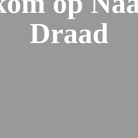
kom op Naa
Draad