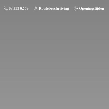
03 353 62 59
Routebeschrijving
Openingstijden