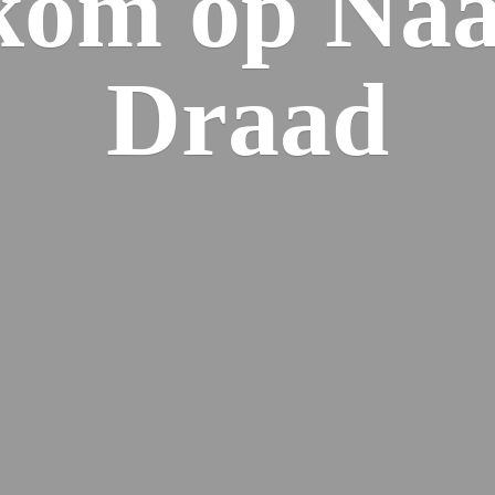
kom op Naa
Draad