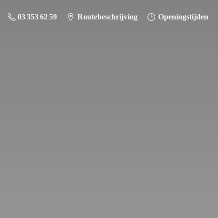
03 353 62 59
Routebeschrijving
Openingstijden