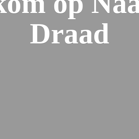
kom op Naa
Draad