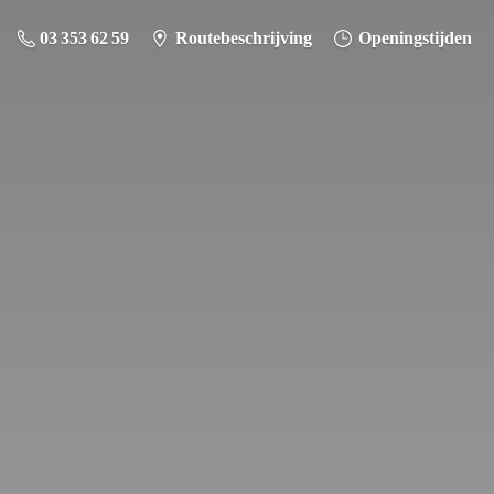
03 353 62 59
Routebeschrijving
Openingstijden