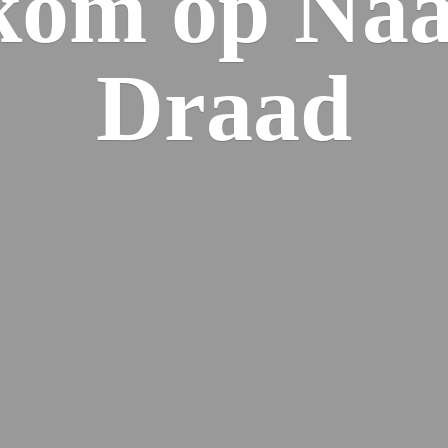
kom op Naa
Draad