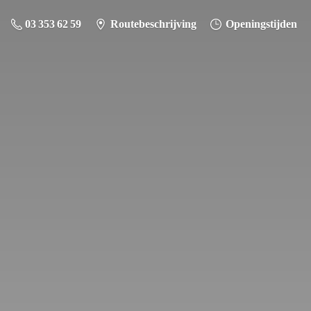
03 353 62 59
Routebeschrijving
Openingstijden