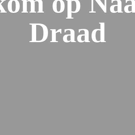
kom op Naa
Draad