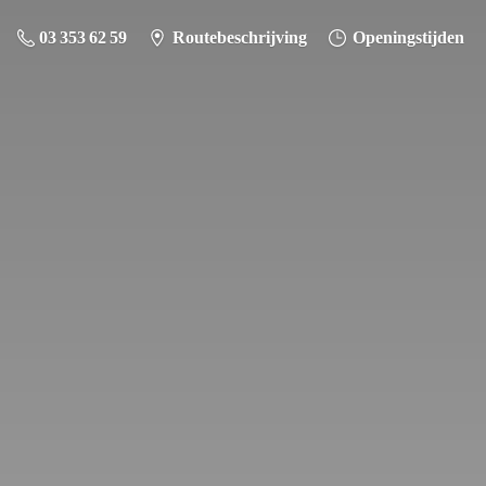
03 353 62 59
Routebeschrijving
Openingstijden