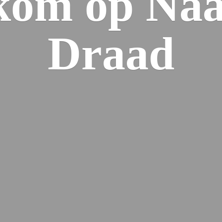
kom op Naa
Draad