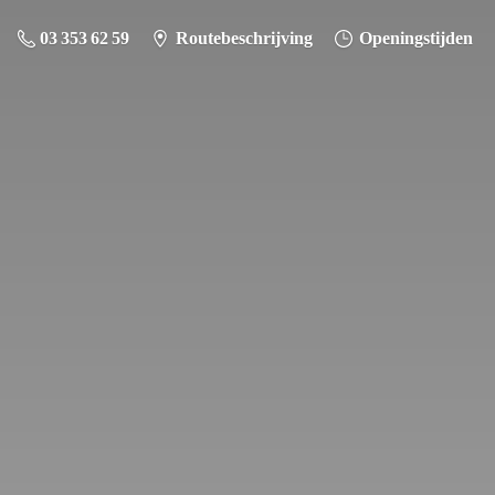
03 353 62 59
Routebeschrijving
Openingstijden