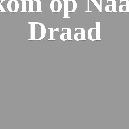
kom op Naa
Draad