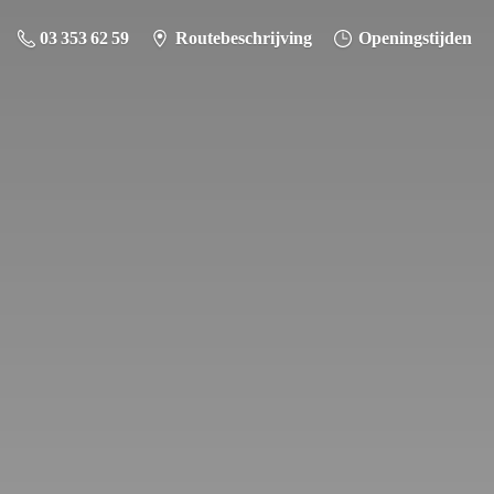
03 353 62 59
Routebeschrijving
Openingstijden