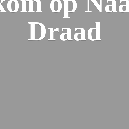
kom op Naa
Draad