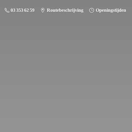
03 353 62 59
Routebeschrijving
Openingstijden