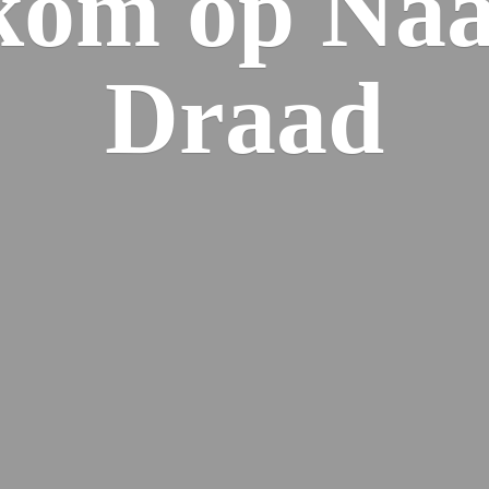
kom op Naa
Draad