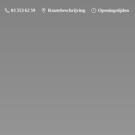
03 353 62 59
Routebeschrijving
Openingstijden