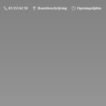
03 353 62 59
Routebeschrijving
Openingstijden