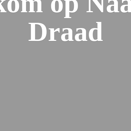
kom op Naa
Draad