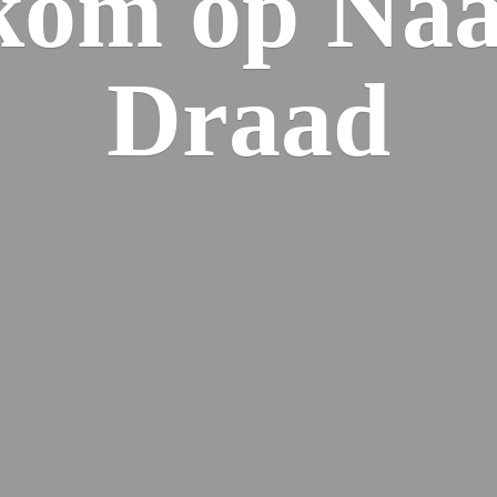
kom op Naa
Draad