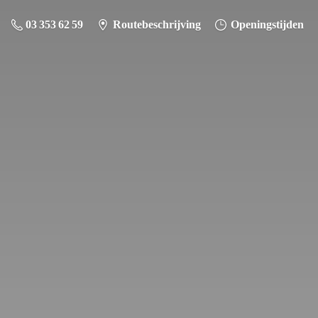
03 353 62 59
Routebeschrijving
Openingstijden