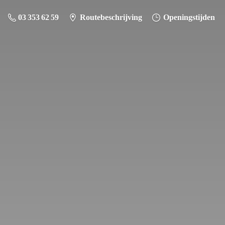
03 353 62 59
Routebeschrijving
Openingstijden