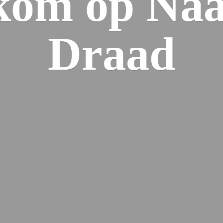
kom op Naa
Draad