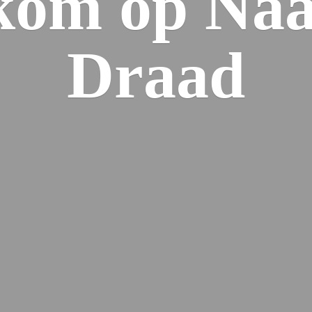
kom op Naa
Draad