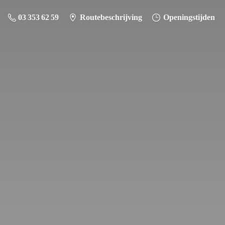
03 353 62 59
Routebeschrijving
Openingstijden