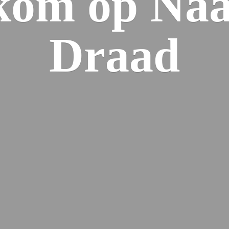
kom op Naa
Draad