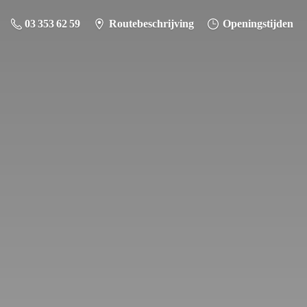
03 353 62 59
Routebeschrijving
Openingstijden