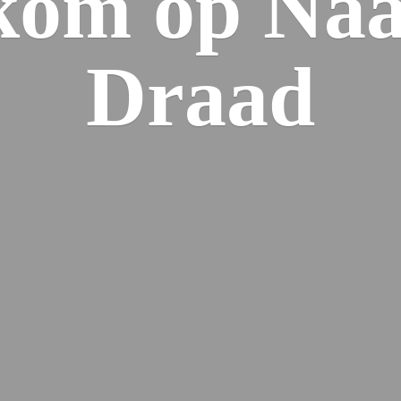
kom op Naa
Draad