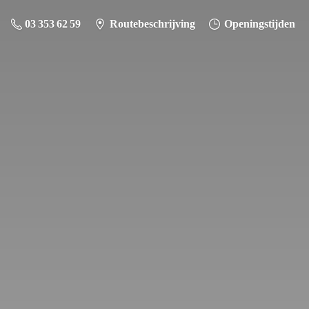
03 353 62 59
Routebeschrijving
Openingstijden