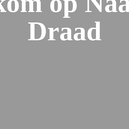
kom op Naa
Draad