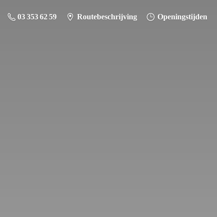
03 353 62 59
Routebeschrijving
Openingstijden