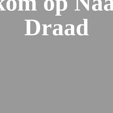
kom op Naa
Draad