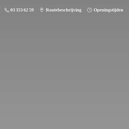
03 353 62 59
Routebeschrijving
Openingstijden