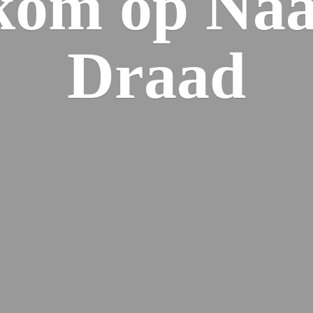
kom op Naa
Draad