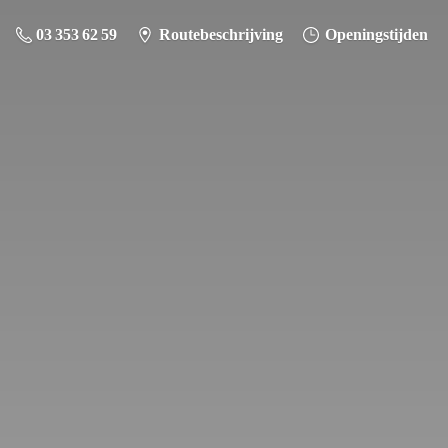
03 353 62 59
Routebeschrijving
Openingstijden