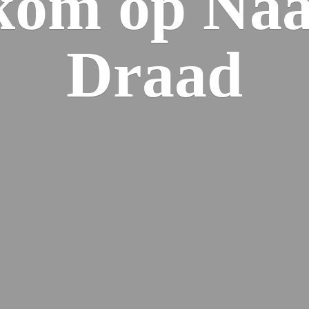
kom op Naa
Draad