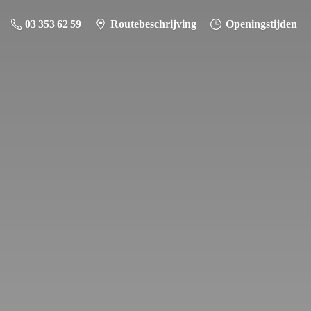
03 353 62 59
Routebeschrijving
Openingstijden