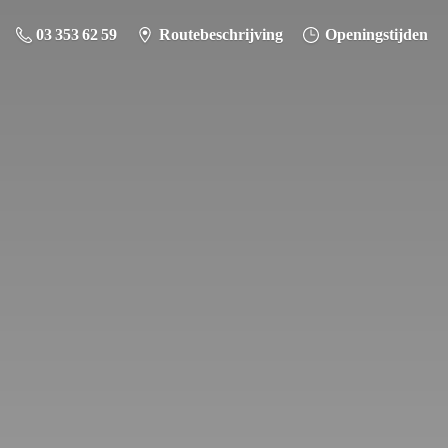
03 353 62 59
Routebeschrijving
Openingstijden