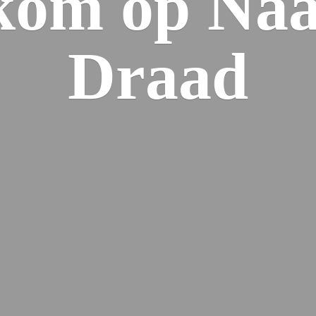
kom op Naa
Draad