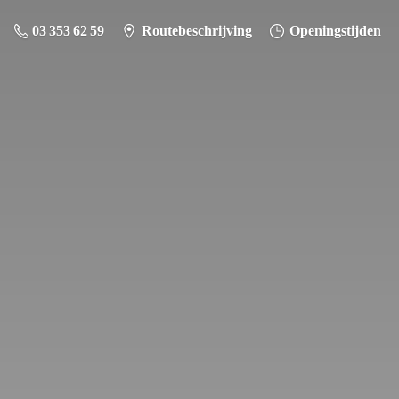
03 353 62 59
Routebeschrijving
Openingstijden