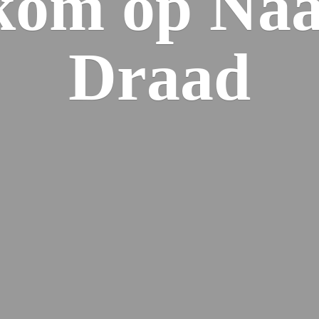
kom op Naa
Draad