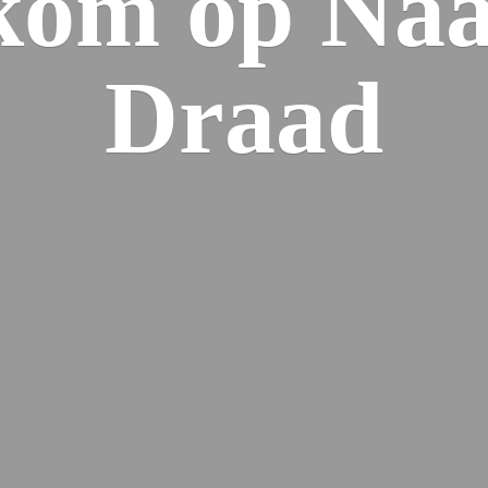
kom op Naa
Draad