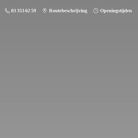
03 353 62 59
Routebeschrijving
Openingstijden