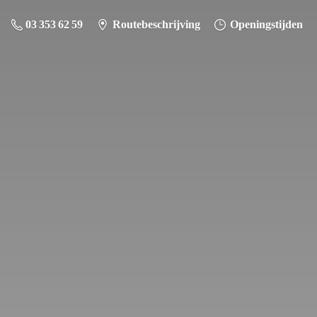
03 353 62 59
Routebeschrijving
Openingstijden