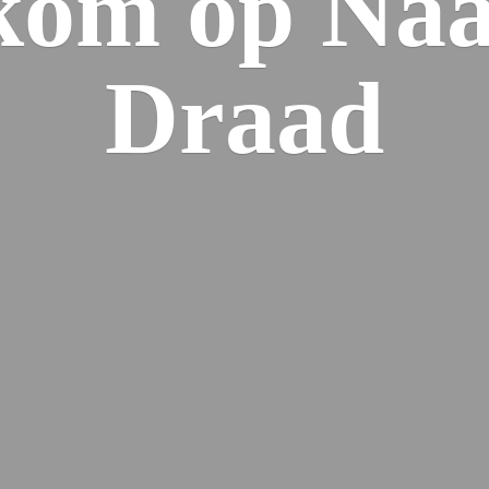
kom op Naa
Draad